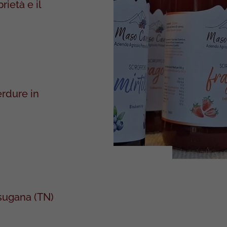
ietà e il
erdure in
sugana (TN)