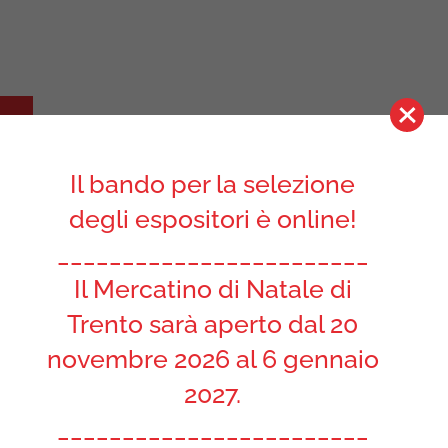
Il bando per la selezione
degli espositori è online!
________________________
Il Mercatino di Natale di
Trento sarà aperto dal 20
atale di Trento
?
novembre 2026 al 6 gennaio
2027.
________________________