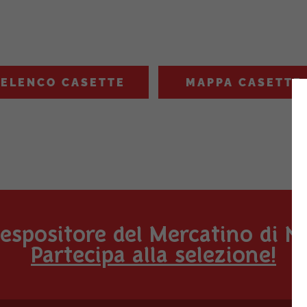
ELENCO CASETTE
MAPPA CASETTE
espositore del Mercatino di N
Partecipa alla selezione!