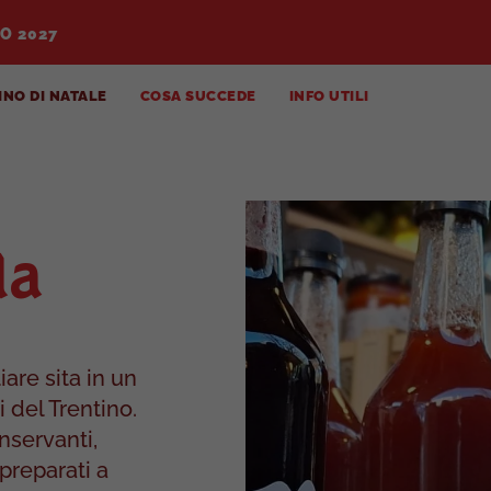
DORMIRE
O 2027
MANGIARE
COME ARRIVARE
NO DI NATALE
COSA SUCCEDE
INFO UTILI
DOVE PARCHEGGIARE
la
are sita in un
 del Trentino.
onservanti,
 preparati a